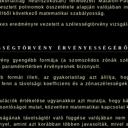
yakorlatilag heurisztikusan) felfedezett Matalon-P
lesztett polinomok összetétele alapján valójában in
llből következő matematikai szabályosság.
es eredményre vezetett a szélességtörvény vizsgál
sségtörvény érvényességér
rvény gyengébb formája (a szomszédos zónák sz
es paramétertérben érvényesnek bizonyult.
 formát illeti, az gyakorlatilag azt állítja, h
 fenn a távolsági koefficiens és a zónaszélessége
lációk értékelése ugyanakkor azt mutatja, hogy bá
sonlóságot mutat, közvetlen matematikai kapcsolat 
ságának távolságtól való függése valójában nem 
yel, amint azt korábban többen javasolták, mivel