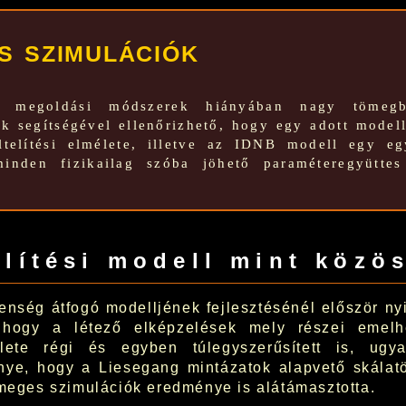
s szimulációk
us megoldási módszerek hiányában nagy tömegb
ók segítségével ellenőrizhető, hogy egy adott model
últelítési elmélete, illetve az IDNB modell egy egy
inden fizikailag szóba jöhető paraméteregyüttes
elítési modell mint közö
enség átfogó modelljének fejlesztésénél először nyi
, hogy a létező elképzelések mely részei emelh
lmélete régi és egyben túlegyszerűsített is, u
nye, hogy a Liesegang mintázatok alapvető skálat
ömeges szimulációk eredménye is alátámasztotta.