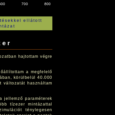
tésekkel ellátott
ntázat
zer
ozatban hajtottam végre
lőállítottam a megfelelő
ában, körülbelül 40.000
 változatát használtam
a jellemző paraméterek
bb tízezer mintázattal
zimulációt ténylegesen