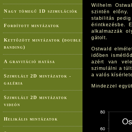
Wilhelm Ostwal
Nagy tömegű 1D szimulációk
szintén előny.
stabilitás pedi
érintkezésbe. 
Fordított mintázatok
alkalmazzák ol
gátolt.
Kettőzött mintázatok (double
banding)
Ostwald elméle
időben ismétlőd
A gravitáció hatása
azért van vel
szimulálni a túl
a valós kísérle
Szimulált 2D mintázatok -
galéria
Mindezzel együtt
Szimulált 2D mintázatok
videón
Helikális mintázatok