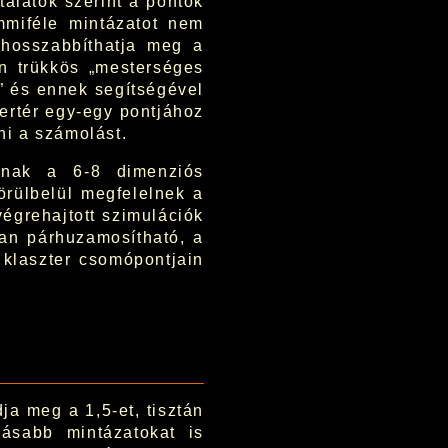
alatok szerint a pontok
mmiféle mintázatot nem
hosszabbíthatja meg a
n trükkös „mesterséges
t” és ennek segítségével
ertér egy-egy pontjához
ni a számolást.
nnak a 6-8 dimenziós
örülbelül megfelelnek a
égrehajtott szimulációk
óan párhuzamosítható, a
 klaszter csomópontjain
dja meg a 1,5-et, tisztán
kásabb mintázatokat is