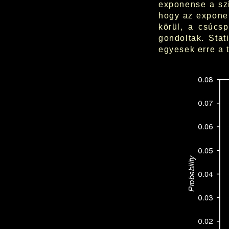
exponense a szi
hogy az expone
körül, a csúcs
gondoltak. Stat
egyesek erre a t