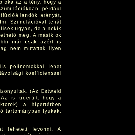
 oka az a tény, hogy a
szimulációkban például
ffúzióállandók arányát,
ni. Szimulációval tehát
bilisek ugyan, de a nekik
tethető meg. A másik ok
tóbbi már csak azért is
lag nem mutattak ilyen
lis polinomokkal lehet
ávolsági koefficienssel
izonyultak. (Az Ostwald
 Az is kiderült, hogy a
ktorok) a hipertérben
ző tartományban lyukak,
st lehetett levonni. A