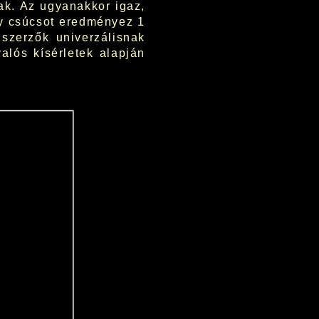
ak. Az ugyanakkor igaz,
y csúcsot eredményez 1
szerzők univerzálisnak
alós kísérletek alapján