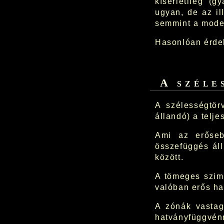
kísérletileg (g
ugyan, de az il
semmint a mode
Hasonlóan érdek
A széle
A szélességtö
állandó) a telj
Ami az erősebb
összefüggés áll
között.
A tömeges szimu
valóban erős ha
A zónák vastag
hatványfüggvénn