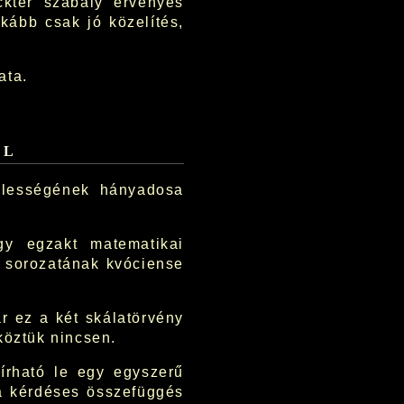
ackter szabály érvényes
kább csak jó közelítés,
ata.
ől
élességének hányadosa
ogy egzakt matematikai
k sorozatának kvóciense
r ez a két skálatörvény
köztük nincsen.
írható le egy egyszerű
 a kérdéses összefüggés