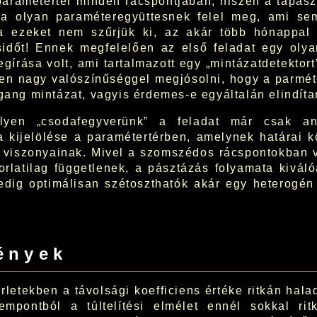
paramétertér minden rácspontjában, hiszen a tapaszt
-a olyan paraméteregyüttesnek felel meg, ami se
 ezeket nem szűrjük ki, az akár több hónappal 
sidőt! Ennek megfelelően az első feladat egy olya
egírása volt, ami tartalmazott egy „mintázatdetektor
ően nagy valószínűséggel megjósolni, hogy a parmét
egang mintázat, vagyis érdemes-e egyáltalán elindíta
yen „csodafegyverünk” a feladat már csak a
 kijelölése a paramétertérben, amelynek határai k
k viszonyainak. Mivel a szomszédos rácspontokban v
rlatilag függetlenek, a pásztázás folyamata kivál
edig optimálisan szétoszthatók akár egy heterogén
ények
rletekben a távolsági koefficiens értéke ritkán hala
empontból a túltelítési elmélet ennél sokkal rit