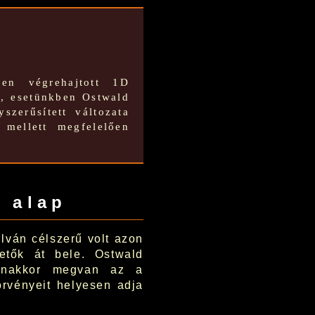
en végrehajtott 1D
l, esetünkben Ostwald
szerűsített változata
 mellett megfelelően
s alap
lván célszerű volt azon
etők át bele. Ostwald
gyanakkor megvan az a
örvényeit helyesen adja