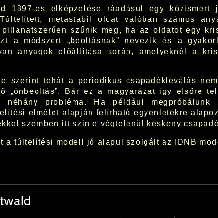
d 1897-es elképzelése ráadásul egy közismert j
 Túltelített, metastabil oldat valóban számos any
g pillanatszerűen szűnik meg, ha az oldatot egy kr
Ezt a módszert „beoltásnak” nevezik és a gyakorla
yan anyagok előállítása során, amelyeknél a krist
te szerint tehát a periodikus csapadékleválás nem
ő „önbeoltás”. Bár ez a magyarázat így elsőre tel
e néhány probléma. Ha például megpróbálunk L
telítési elmélet alapján felírható egyenletekre alap
tekkel szemben itt szinte végtelenül keskeny csapa
 a túltelítési modell jó alapul szolgált az IDNB mod