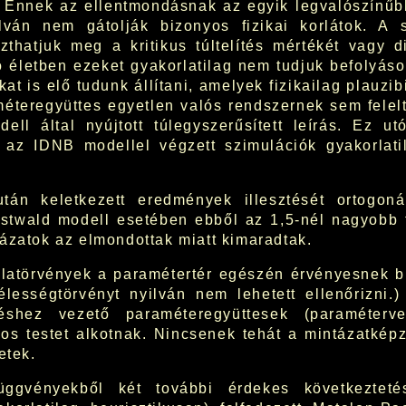
 Ennek az ellentmondásnak az egyik legvalószínűbb
ilván nem gátolják bizonyos fizikai korlátok. A 
thatjuk meg a kritikus túltelítés mértékét vagy di
 életben ezeket gyakorlatilag nem tudjuk befolyásol
at is elő tudunk állítani, amelyek fizikailag plauzi
éteregyüttes egyetlen valós rendszernek sem felel
odell által nyújtott túlegyszerűsített leírás. Ez u
t az IDNB modellel végzett szimulációk gyakorlati
után keletkezett eredmények illesztését ortogoná
stwald modell esetében ebből az 1,5-nél nagyobb t
ázatok az elmondottak miatt kimaradtak.
latörvények a paramétertér egészén érvényesnek b
lességtörvényt nyilván nem lehetett ellenőrizni.)
déshez vezető paraméteregyüttesek (paraméterve
nos testet alkotnak. Nincsenek tehát a mintázatkép
etek.
függvényekből két további érdekes következteté