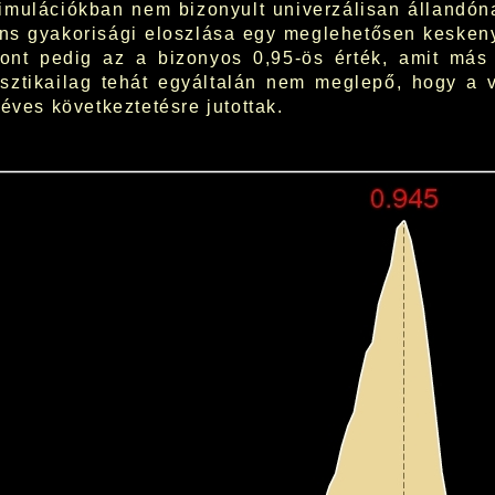
mulációkban nem bizonyult univerzálisan állandón
ns gyakorisági eloszlása egy meglehetősen kesken
pont pedig az a bizonyos 0,95-ös érték, amit más 
isztikailag tehát egyáltalán nem meglepő, hogy a v
éves következtetésre jutottak.