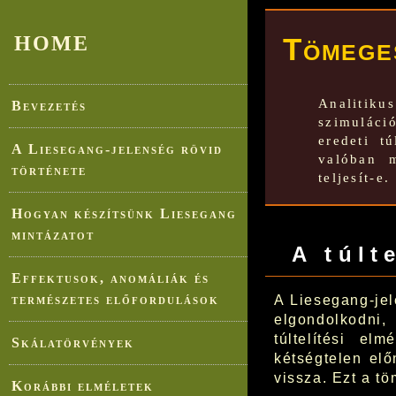
Tömege
HOME
Analitik
Bevezetés
szimuláci
eredeti t
A Liesegang-jelenség rövid
valóban m
története
teljesít-e.
Hogyan készítsünk Liesegang
mintázatot
A túlt
Effektusok, anomáliák és
természetes előfordulások
A Liesegang-jel
elgondolkodni
túltelítési e
Skálatörvények
kétségtelen elő
vissza. Ezt a t
Korábbi elméletek