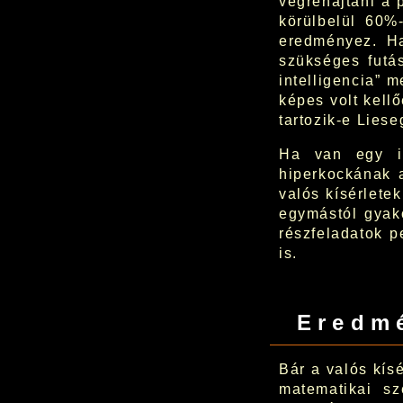
végrehajtani a 
körülbelül 60%
eredményez. Ha
szükséges futá
intelligencia” m
képes volt kell
tartozik-e Lies
Ha van egy il
hiperkockának a
valós kísérlete
egymástól gyako
részfeladatok p
is.
Eredm
Bár a valós kísé
matematikai sz