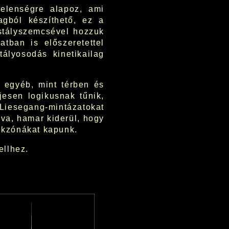
elenségre alapoz, ami
agból készíthető, ez a
istályszemcsével hozzuk
tban is előszeretettel
ályosodás kinetikailag
 egyéb, mint térben és
jesen logikusnak tűnik,
iesegang-mintázatokat
ozva, hamar kiderül, hogy
dékzónákat kapunk.
ellhez.