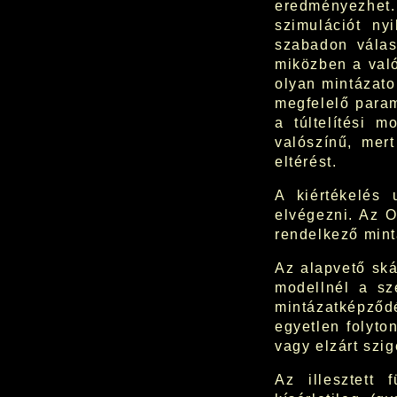
eredményezhet.
szimulációt ny
szabadon válasz
miközben a való
olyan mintázatok
megfelelő param
a túltelítési m
valószínű, mer
eltérést.
A kiértékelés 
elvégezni. Az O
rendelkező mint
Az alapvető ská
modellnél a szé
mintázatképző
egyetlen folyto
vagy elzárt szig
Az illesztett 