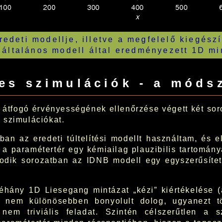
edeti modellje, illetve a megfelelő kiegészí
általános modell által eredményezett 1D mi
es szimulációk - a móds
átfogó érvényességének ellenőrzése végett két sor
 szimulációkat.
ban az eredeti túltelítési modellt használtam, és e
 a paramétertér egy kémiailag plauzibilis tartomány
odik sorozatban az IDNB modell egy egyszerűsített
éhány 1D Liesegang mintázat „kézi” kiértékelése (
 nem különösebben bonyolult dolog, ugyanezt tö
nem triviális feladat. Szintén célszerűtlen a s