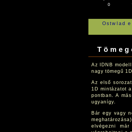
Ostwlad er
Tömeg
Az IDNB modell 
nagy tömegű 1D
Az első sorozat
1D mintázatot a
pontban. A más
ugyanígy.
Bár egy vagy n
meghatározása)
elvégezni már 