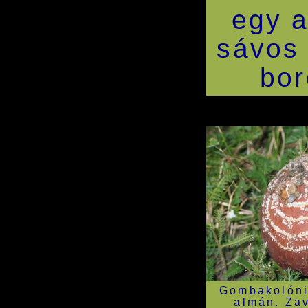
egy a
sávos
bor
Gombakolóni
almán. Za