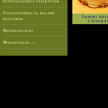
Sztochasztikus effektusok
Visszaoldódás és haladó
Semmi kéts
hullámok
Liesega
Összefoglalás
Magasztalás ...