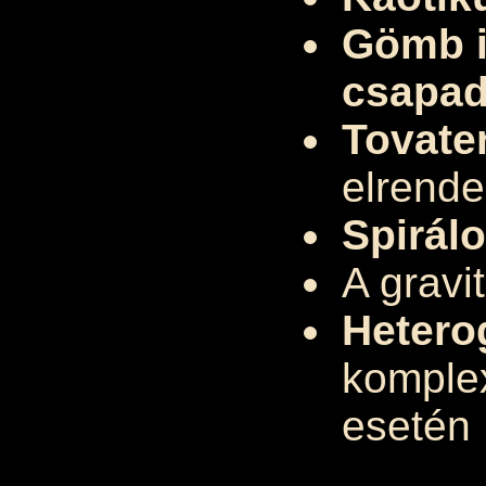
Gömb il
csapad
Tovate
elrend
Spirál
A gravi
Hetero
komple
esetén