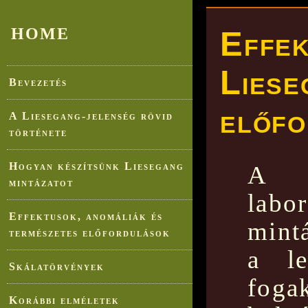
HOME
Effek
Liese
Bevezetés
előfo
A Liesegang-jelenség rövid
története
Hogyan készítsünk Liesegang
A m
mintázatot
labo
Effektusok, anomáliák és
mintá
természetes előfordulások
a le
Skálatörvények
foga
Korábbi elméletek