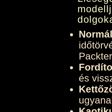
modell
dolgoka
Normál
időtörv
Packter
Fordíto
és viss
Kettőz
ugyana
Kaotik