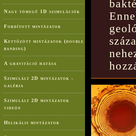
bakt
Nagy tömegű 1D szimulációk
Enne
geol
Fordított mintázatok
száz
Kettőzött mintázatok (double
banding)
nehe
hozzá
A gravitáció hatása
Szimulált 2D mintázatok -
galéria
Szimulált 2D mintázatok
videón
Helikális mintázatok