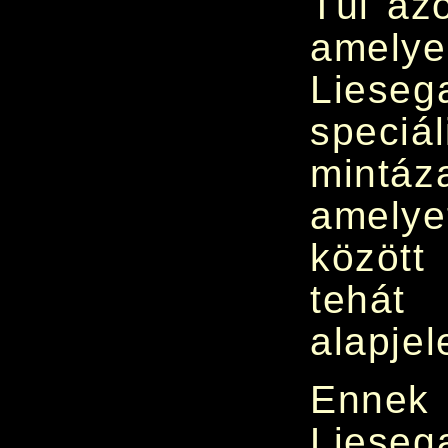
Túl az
amelye
Liese
spec
mintáz
amely
között
tehá
alapje
Ennek
Liese