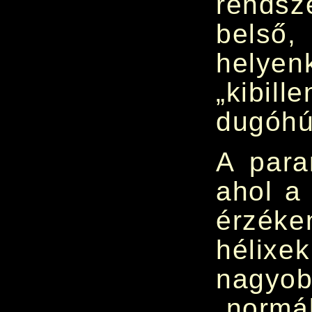
rendsz
belső
helyen
„kibi
dugóhú
A para
ahol a
érzéke
hélix
nagyo
„normá