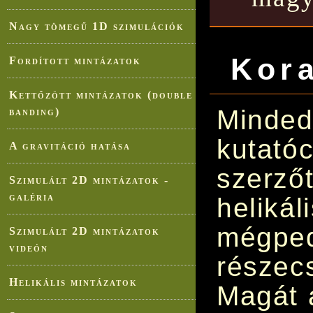
Nagy tömegű 1D szimulációk
Kora
Fordított mintázatok
Kettőzött mintázatok (double
Mind
banding)
kutat
A gravitáció hatása
szerző
Szimulált 2D mintázatok -
galéria
heliká
mégp
Szimulált 2D mintázatok
videón
részec
Helikális mintázatok
Magát 