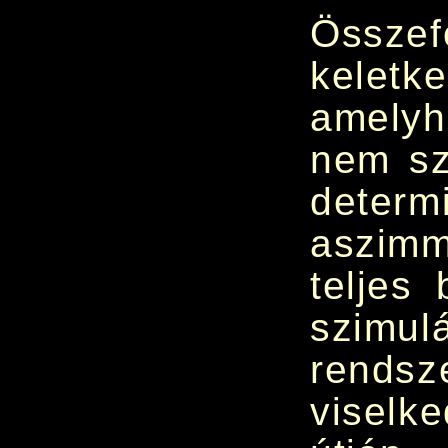
Össze
kelet
amelyh
nem sz
determ
aszimm
teljes
szimul
rends
viselk