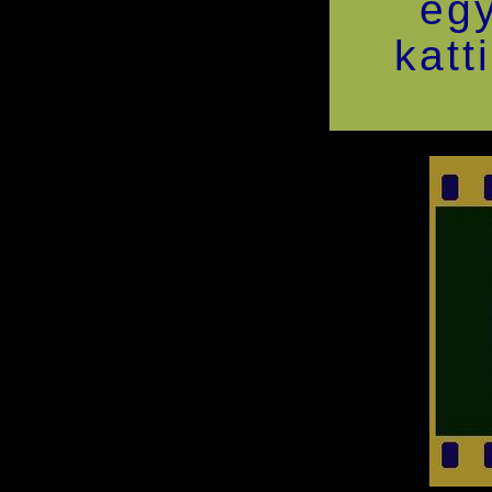
egy
katt