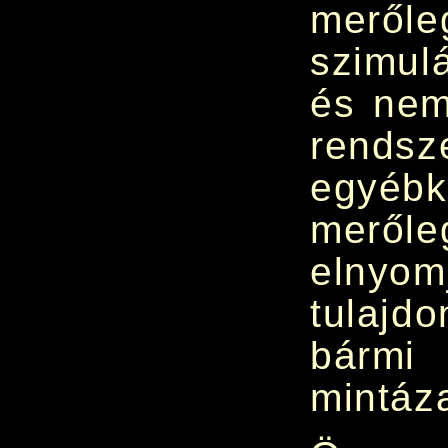
merőleg
szimul
és nem
rendsz
egyébk
meről
elnyom
tulajd
bárm
mintáz