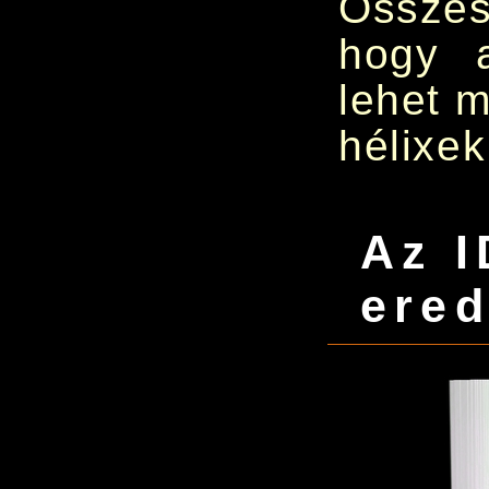
Összes
hogy 
lehet m
hélixek
Az I
ere