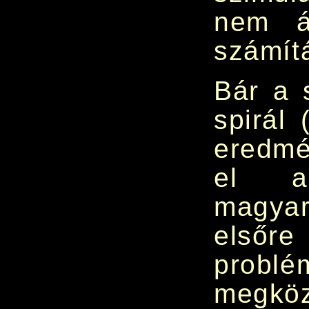
nem á
számítá
Bár a 
spirál
eredm
el a
magyar
elsőre
probl
megköz