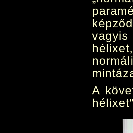
paramé
képződ
vagyi
hélixe
normáli
mintáza
A köve
hélixet