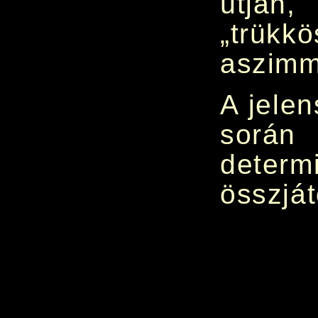
útján,
„trü
aszimm
A jele
során
determ
összját