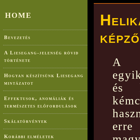
HOME
Helik
képző
Bevezetés
A Liesegang-jelenség rövid
A Li
története
egyik
Hogyan készítsünk Liesegang
mintázatot
és 
kém
Effektusok, anomáliák és
természetes előfordulások
haszn
Skálatörvények
erre
magy
Korábbi elméletek