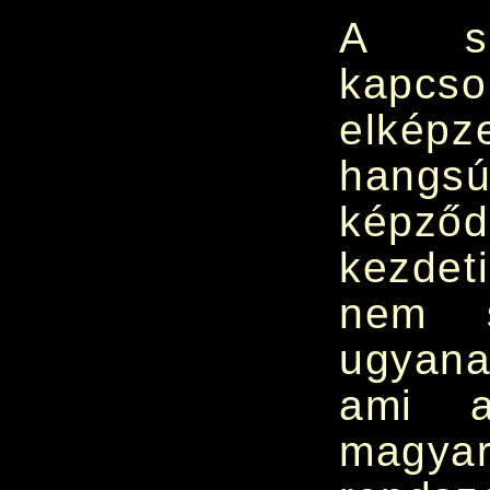
A sz
kapcso
elkép
hang
képző
kezdet
nem s
ugyana
ami a
magy