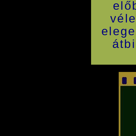
elő
véle
elege
átb