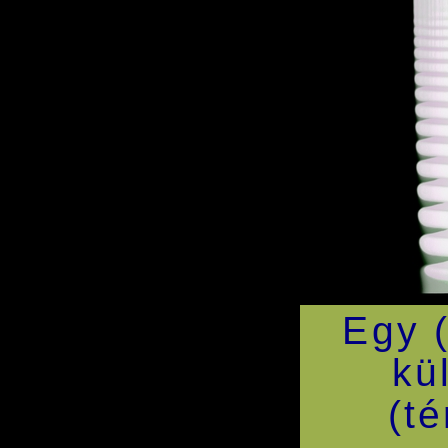
Egy (
kü
(té