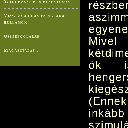
rész
Sztochasztikus effektusok
aszimm
Visszaoldódás és haladó
hullámok
egyene
Összefoglalás
Mivel
kétdim
Magasztalás ...
ők i
henger
kiegés
(Ennek
inkább
szimul