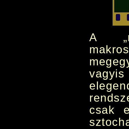
A „ma
makros
megegy
vagyi
elegen
rendsz
csak e
sztoch